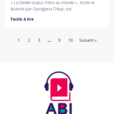
« La famille la plus chère au monde « , écrite et
illustrée par Georgiana Chițac, est...
Facile à lire
1
2
3
…
9
10
Suivant »