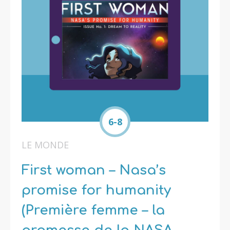
6-8
LE MONDE
First woman – Nasa’s
promise for humanity
(Première femme – la