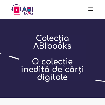
Colecția
ABIbooks
O colecție
inedită de cărți
digitale