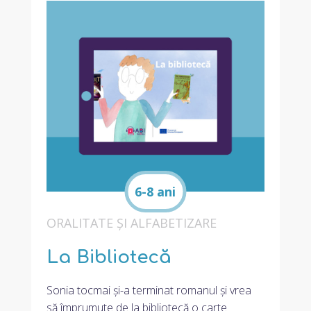
6-8 ani
ORALITATE ȘI ALFABETIZARE
La Bibliotecă
Sonia tocmai și-a terminat romanul și vrea
să împrumute de la bibliotecă o carte